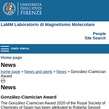
LaMM Laboratorio di Magnetismo Molecolare
People
Site Search
main menu
Home page
News
home page
>
News and alerts
>
News
> González-Ciamician
Award
News
González-Ciamician Award
The González-Ciamician Award 2020 of the Royal Society of
Chemistry of Spain has been attributed to Roberta Sessoli